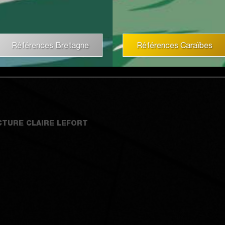
nger sur vos projets
Références Bretagne
Références Caraïbes
CTURE CLAIRE LEFORT