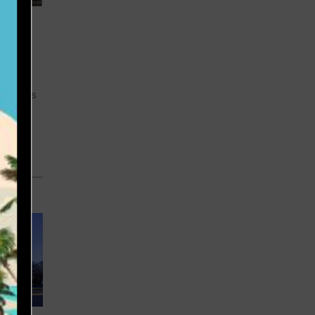
NCE
ectif
2
pent des
port,