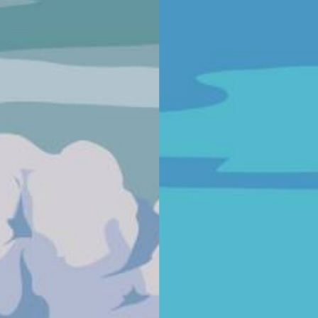
 INDIVIDUELLE LITTORALE
SANTE – PROJET DE PHARM
 – LES ROSAIRES
BÂTIMENT INDÉPENDANT
onstruction neuve
Habitat individuel
Bretagne
Construction neuve
Santé
dividuelle de 145 m2 face à la
Projet d'un bâtiment de pharma
alier de manière à laisser la vue
parking, entrée public, zone de v
on située au dessus.
robot, zone de préparation, bur
cabines, studio de garde, guiche
 plus
En savoir plus