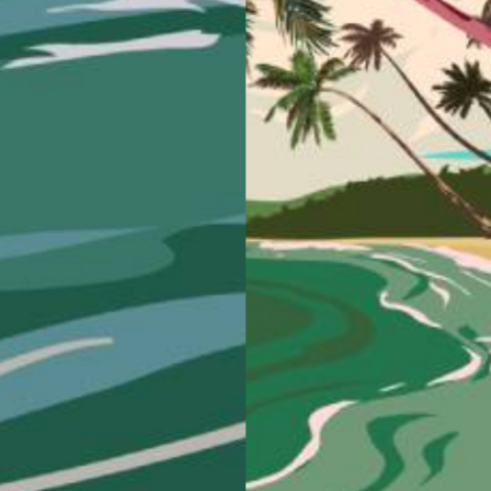
IMMEUBLE DE BUREAUX A 
 DE LOTISSEMENT
LANN – BRUZ
PORAIN DANS UN PARC –
Bretagne
Bureaux
Construction neuve
onstruction neuve
Habitat collectif
Immeuble de plateaux de bureau
Lann sur la commune de Bruz. B
 maisons BBC éparpillées dans
aménagements paysagers et par
salon en double hauteur, 3
 1 bureau... Parking commun à
En savoir plus
Pas de parcelles privative
 plus
3
2
4
5