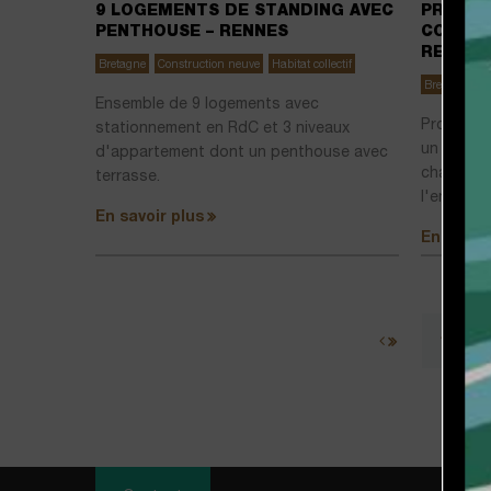
9 LOGEMENTS DE STANDING AVEC
PROJET
PENTHOUSE – RENNES
CONTEM
RENNES
Bretagne
Construction neuve
Habitat collectif
Bretagne
C
Ensemble de 9 logements avec
Projet de
stationnement en RdC et 3 niveaux
un parc, 
d'appartement dont un penthouse avec
chambres,
terrasse.
l'entrée. 
En savoir plus
En savoir
1