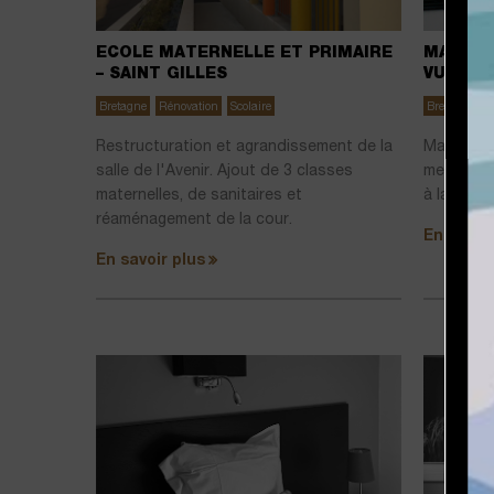
ECOLE MATERNELLE ET PRIMAIRE
MAISON
– SAINT GILLES
VUE MER
Bretagne
Rénovation
Scolaire
Bretagne
C
Restructuration et agrandissement de la
Maison in
salle de l'Avenir. Ajout de 3 classes
mer en esc
maternelles, de sanitaires et
à la mais
réaménagement de la cour.
En savoir
En savoir plus