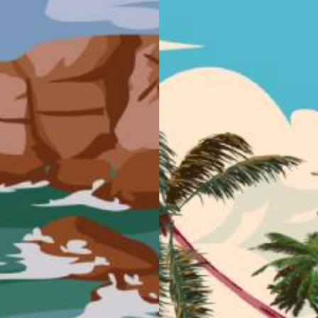
52 LOGEMENTS EN RESIDE
 D’ARCHITECTURE
ETUDIANTE – RENNES
TION – RENNES
Bretagne
Construction neuve
Habitat coll
ureaux
Rénovation
Opération d'une résidence de 5
n de l’agence. Sol, plafond,
logements étudiants qui regrou
mière, peinture... pour créer un
espaces communs de détente, s
avail agréable au quotidien.
coworking, conciergerie....
 plus
En savoir plus