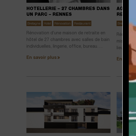
HOTELLERIE – 27 CHAMBRES DANS
AGENCE
UN PARC – RENNES
RENOVA
Bretagne
Hotel
Rénovation
Restaurant
Bretagne
B
Rénovation d’une maison de retraite en
Rénovatio
hôtel de 27 chambres avec salles de bain
mise en lu
individuelles, lingerie, office, bureau….
lieu de tr
En savoir plus
En savoir