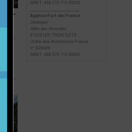
SIRET: 448 570 713 00033
________________________
ACIE –
Agence Fort-de-France
Desloges
Allée des Amandes
97229 LES TROIS ILETS
cie avec
Ordre des Architectes France:
ente,
n° S05609
eaux,
SIRET: 448 570 713 00041
t d